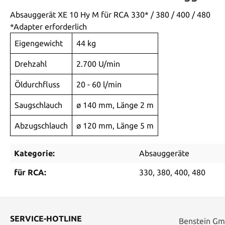
Absauggerät XE 10 Hy M für RCA 330* / 380 / 400 / 480
*Adapter erforderlich
Eigengewicht
44 kg
Drehzahl
2.700 U/min
Öldurchfluss
20 - 60 l/min
Saugschlauch
ø 140 mm, Länge 2 m
Abzugschlauch
ø 120 mm, Länge 5 m
Kategorie:
Absauggeräte
für RCA:
330
, 380
, 400
, 480
SERVICE-HOTLINE
Benstein G