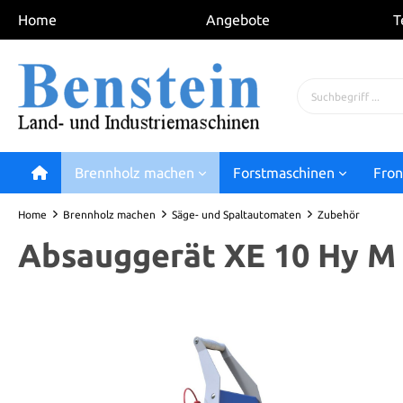
Home
Angebote
T
Brennholz machen
Forstmaschinen
Fron
Home
Brennholz machen
Säge- und Spaltautomaten
Zubehör
Absauggerät XE 10 Hy M