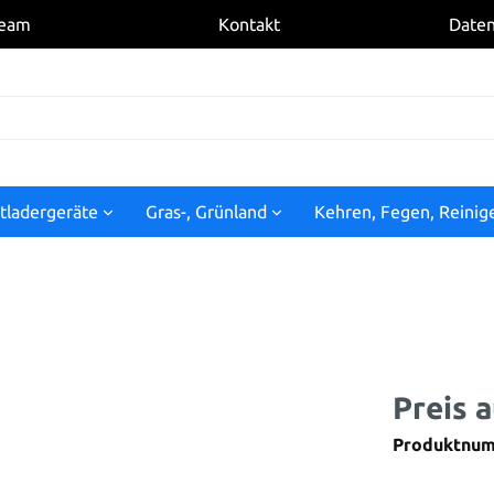
eam
Kontakt
Daten
tladergeräte
Gras-, Grünland
Kehren, Fegen, Reinig
Preis 
Produktnu